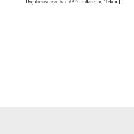
Uygulamayı açan bazı ABD’li kullanıcılar, “Tekrar […]