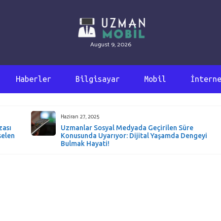
August 9, 2026
Haberler
Bilgisayar
Mobil
İntern
Haziran 27, 2025
ı
Uzmanlar Sosyal Medyada Geçirilen Süre
en
Konusunda Uyarıyor: Dijital Yaşamda Dengeyi
Bulmak Hayati!