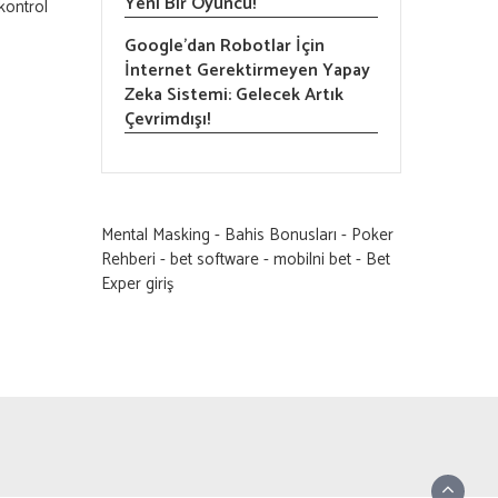
Yeni Bir Oyuncu!
 kontrol
Google’dan Robotlar İçin
İnternet Gerektirmeyen Yapay
Zeka Sistemi: Gelecek Artık
Çevrimdışı!
Mental Masking
-
Bahis Bonusları
-
Poker
Rehberi
-
bet software
-
mobilni bet
-
Bet
Exper giriş