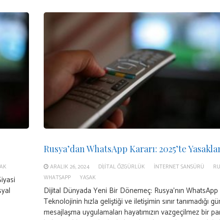
Rusya’dan WhatsApp Kararı: 2025’te Yasaklan
AK
ARALIK 26, 2024
DIJITAL ÖZGÜRLÜK
INTERNET SANSÜRÜ
RU
WHATSAPP
YASAK
iyasi
syal
Dijital Dünyada Yeni Bir Dönemeç: Rusya’nın WhatsApp
Teknolojinin hızla geliştiği ve iletişimin sınır tanımadığı 
mesajlaşma uygulamaları hayatımızın vazgeçilmez bir pa