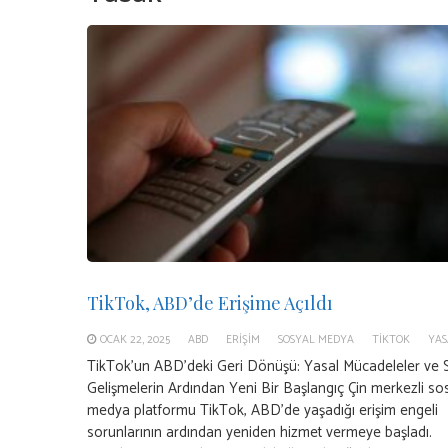
TikTok, ABD’de Erişime Açıldı
OCAK 22, 2025
ABD
ERIŞIM
SOSYAL MEDYA
TIKTOK
YAS
TikTok’un ABD’deki Geri Dönüşü: Yasal Mücadeleler ve S
Gelişmelerin Ardından Yeni Bir Başlangıç Çin merkezli so
medya platformu TikTok, ABD’de yaşadığı erişim engeli
sorunlarının ardından yeniden hizmet vermeye başladı.