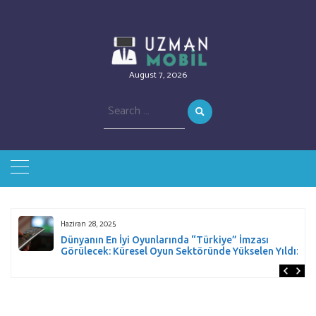
August 7, 2026
Search
for:
Haziran 28, 2025
Dünyanın En İyi Oyunlarında “Türkiye” İmzası
Görülecek: Küresel Oyun Sektöründe Yükselen Yıldız!