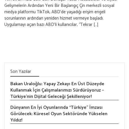
Gelişmelerin Ardından Yeni Bir Başlangıç Çin merkezli sosyal
medya platformu TikTok, ABD’de yaşadığı erişim engeli
sorunlarının ardından yeniden hizmet vermeye başladı.
Uygulamayı açan bazı ABD’li kullanıcılar, “Tekrar […]
Son Yazılar
Bakan Uraloğlu: Yapay Zekayı En Üst Düzeyde
Kullanmak İçin Çalışmalarımızı Sürdürüyoruz –
Türkiye’nin Dijital Geleceği Şekilleniyor!
Dünyanın En İyi Oyunlarında “Türkiye” İmzası
Görülecek: Küresel Oyun Sektöründe Yükselen
Yıldız!