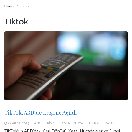
Home
Tiktok
Tiktok
TikTok, ABD’de Erişime Açıldı
OCAK 22, 2025
ABD
ERIŞIM
SOSYAL MEDYA
TIKTOK
YASAK
TikTok’un ABD’deki Geri Dönüşü: Yasal Mücadeleler ve Siyasi