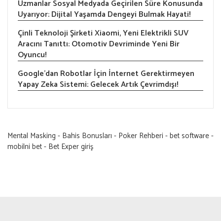
Uzmanlar Sosyal Medyada Geçirilen Süre Konusunda
Uyarıyor: Dijital Yaşamda Dengeyi Bulmak Hayati!
Çinli Teknoloji Şirketi Xiaomi, Yeni Elektrikli SUV
Aracını Tanıttı: Otomotiv Devriminde Yeni Bir
Oyuncu!
Google’dan Robotlar İçin İnternet Gerektirmeyen
Yapay Zeka Sistemi: Gelecek Artık Çevrimdışı!
Mental Masking
-
Bahis Bonusları
-
Poker Rehberi
-
bet software
-
mobilni bet
-
Bet Exper giriş