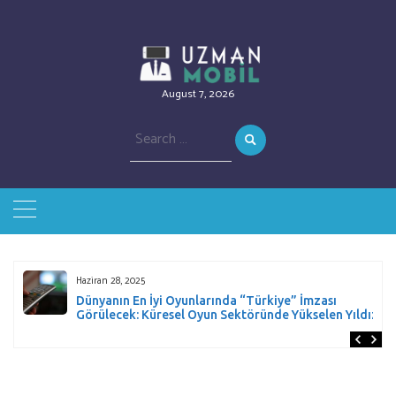
August 7, 2026
Search
for:
Haziran 28, 2025
Dünyanın En İyi Oyunlarında “Türkiye” İmzası
Görülecek: Küresel Oyun Sektöründe Yükselen Yıldız!