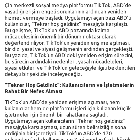
Çin merkezli sosyal medya platformu TikTok, ABD’de
yaşadığı erişim engeli sorunlarının ardından yeniden
hizmet vermeye başladı. Uygulamayı açan bazı ABD’li
kullanıcılar, “Tekrar hoş geldiniz” mesajıyla karşılaştı.
Bu gelişme, TikTok’un ABD pazarında kalma
mücadelesinin önemli bir dönüm noktası olarak
değerlendiriliyor. TikTok’un yeniden erişime açılması,
bir dizi yasal ve siyasi gelişmenin ardından gerçekleşti.
Bu yazıda, TikTok’un ABD’deki yeniden erişim sürecini,
bu sürecin ardındaki nedenleri, yasal mücadeleleri,
siyasi etkileri ve TikTok’un geleceğiyle ilgili beklentileri
detaylı bir şekilde inceleyeceğiz.
“Tekrar Hoş Geldiniz”: Kullanıcıların ve İşletmelerin
Rahat Bir Nefes Alması
TikTok’un ABD’de yeniden erişime açılması, hem
kullanıcılar hem de platformu işleri için kullanan küçük
işletmeler için önemli bir rahatlama sağladı.
Uygulamayı açan kullanıcıların “Tekrar hoş geldiniz”
mesajıyla karşılaşması, uzun süren belirsizliğin sona
erdiğinin bir işaretiydi. TikTok’un ABD’de 170
milyondan fazla kullanıcısı ve 7 milyondan fazla küçük