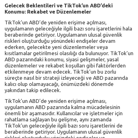
Gelecek Beklentileri ve TikTok’un ABD’deki
Konumu: Rekabet ve Düzenlemeler
TikTok’un ABD’de yeniden erişime açılması,
uygulamanın geleceğiyle ilgili bazı soru işaretlerini hala
beraberinde getiriyor. Uygulamanın ulusal güvenlik
riskleri oluşturduğu yönündeki endişeler devam
ederken, gelecekte yeni düzenlemeler veya
kısıtlamalar getirilmesi olasılığı da bulunuyor. TikTok’un
ABD pazarındaki konumu, siyasi gelişmeler, yasal
düzenlemeler ve rekabet koşulları gibi faktörlerden
etkilenmeye devam edecek. TikTok’un bu zorlu
süreçte nasıl bir strateji izleyeceği ve ABD pazarında
kalıcı olup olamayacağı, önümüzdeki dönemde
yakından takip edilecek.
TikTok’un ABD’de yeniden erişime açılması,
uygulamanın ABD pazarında kalma mücadelesinin
önemli bir aşamasıdır. Kullanıcılar ve işletmeler için
rahatlama sağlayan bu gelişme, aynı zamanda
TikTok’un geleceğiyle ilgili bazı soru işaretlerini de
beraberinde getiriyor. Uygulamanın ulusal güvenlik
riskleri oluşturduğu yönündeki endişeler ve