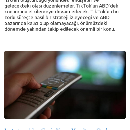
gelecekteki olası düzenlemeler, TikTok’un ABD’deki
konumunu etkilemeye devam edecek. TikTok’un bu
zorlu süreçte nasıl bir strateji izleyeceği ve ABD
pazarında kalıcı olup olamayacağı, önümüzdeki
dönemde yakından takip edilecek önemli bir konu.