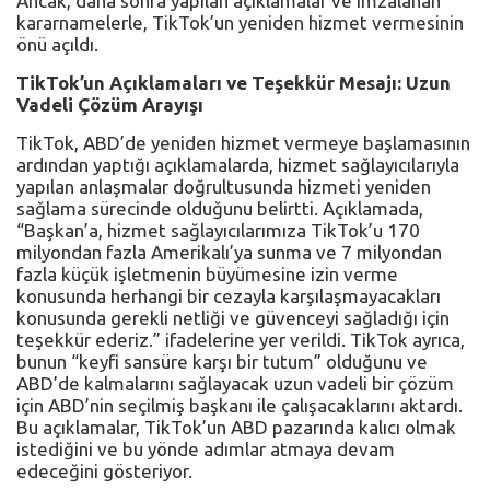
Ancak, daha sonra yapılan açıklamalar ve imzalanan
kararnamelerle, TikTok’un yeniden hizmet vermesinin
önü açıldı.
TikTok’un Açıklamaları ve Teşekkür Mesajı: Uzun
Vadeli Çözüm Arayışı
TikTok, ABD’de yeniden hizmet vermeye başlamasının
ardından yaptığı açıklamalarda, hizmet sağlayıcılarıyla
yapılan anlaşmalar doğrultusunda hizmeti yeniden
sağlama sürecinde olduğunu belirtti. Açıklamada,
“Başkan’a, hizmet sağlayıcılarımıza TikTok’u 170
milyondan fazla Amerikalı’ya sunma ve 7 milyondan
fazla küçük işletmenin büyümesine izin verme
konusunda herhangi bir cezayla karşılaşmayacakları
konusunda gerekli netliği ve güvenceyi sağladığı için
teşekkür ederiz.” ifadelerine yer verildi. TikTok ayrıca,
bunun “keyfi sansüre karşı bir tutum” olduğunu ve
ABD’de kalmalarını sağlayacak uzun vadeli bir çözüm
için ABD’nin seçilmiş başkanı ile çalışacaklarını aktardı.
Bu açıklamalar, TikTok’un ABD pazarında kalıcı olmak
istediğini ve bu yönde adımlar atmaya devam
edeceğini gösteriyor.