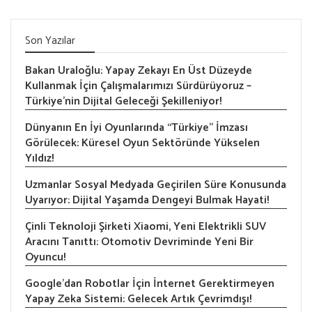
Son Yazılar
Bakan Uraloğlu: Yapay Zekayı En Üst Düzeyde
Kullanmak İçin Çalışmalarımızı Sürdürüyoruz –
Türkiye’nin Dijital Geleceği Şekilleniyor!
Dünyanın En İyi Oyunlarında “Türkiye” İmzası
Görülecek: Küresel Oyun Sektöründe Yükselen
Yıldız!
Uzmanlar Sosyal Medyada Geçirilen Süre Konusunda
Uyarıyor: Dijital Yaşamda Dengeyi Bulmak Hayati!
Çinli Teknoloji Şirketi Xiaomi, Yeni Elektrikli SUV
Aracını Tanıttı: Otomotiv Devriminde Yeni Bir
Oyuncu!
Google’dan Robotlar İçin İnternet Gerektirmeyen
Yapay Zeka Sistemi: Gelecek Artık Çevrimdışı!