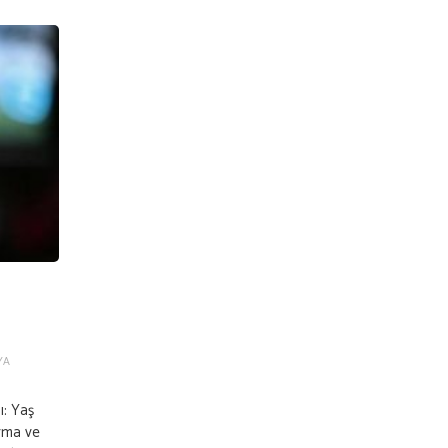
YA
: Yaş
ırma ve