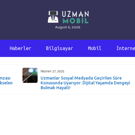
August 6, 2026
Haberler
Bilgisayar
Mobil
İntern
Haziran 27, 2025
ı
Uzmanlar Sosyal Medyada Geçirilen Süre
en
Konusunda Uyarıyor: Dijital Yaşamda Dengeyi
Bulmak Hayati!