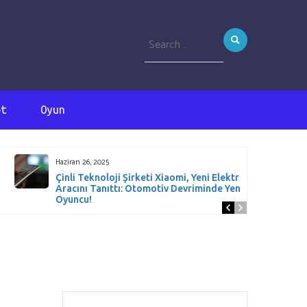
Search
for:
et
Oyun
Haziran 26, 2025
Çinli Teknoloji Şirketi Xiaomi, Yeni Elektrikli SUV
Aracını Tanıttı: Otomotiv Devriminde Yeni Bir
Oyuncu!