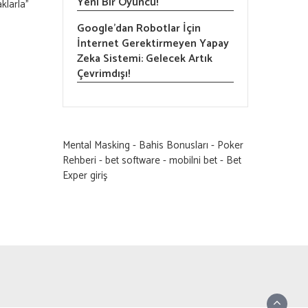
Yeni Bir Oyuncu!
klarla”
Google’dan Robotlar İçin
İnternet Gerektirmeyen Yapay
Zeka Sistemi: Gelecek Artık
Çevrimdışı!
Mental Masking
-
Bahis Bonusları
-
Poker
Rehberi
-
bet software
-
mobilni bet
-
Bet
Exper giriş