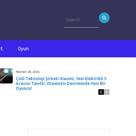
Search
for:
et
Oyun
Haziran 26, 2025
Çinli Teknoloji Şirketi Xiaomi, Yeni Elektrikli SUV
Aracını Tanıttı: Otomotiv Devriminde Yeni Bir
Oyuncu!