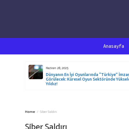
Anasayfa
Haziran 28, 2025
t Düzeyde
Dünyanın En İyi Oyunlarında “Türkiye” İmzas
ürüyoruz –
Görülecek: Küresel Oyun Sektöründe Yüksel
iyor!
Yıldız!
Home
Siber Saldırı
Siber Saldırı