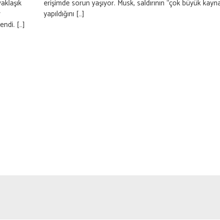
yaklaşık
erişimde sorun yaşıyor. Musk, saldırının “çok büyük kayna
y
yapıldığını […]
endi. […]