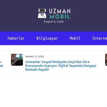
August 6, 2026
Haberler
Bilgisayar
Mobil
İntern
Haziran 27, 2025
ı
Uzmanlar Sosyal Medyada Geçirilen Süre
en
Konusunda Uyarıyor: Dijital Yaşamda Dengeyi
Bulmak Hayati!