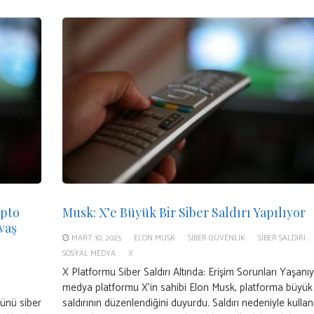
ipto
Musk: X’e Büyük Bir Siber Saldırı Yapılıyor
vaş
MART 10, 2025
ELON MUSK
SIBER GÜVENLIK
SIBER SALDIRI
SOSYAL MEDYA
X
X Platformu Siber Saldırı Altında: Erişim Sorunları Yaşanı
medya platformu X’in sahibi Elon Musk, platforma büyük 
günü siber
saldırının düzenlendiğini duyurdu. Saldırı nedeniyle kullanı