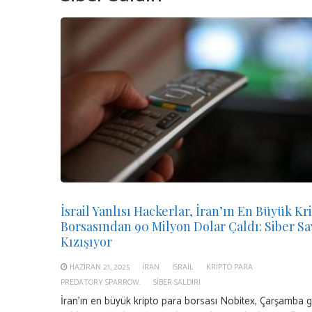
İsrail Yanlısı Hackerlar, İran’ın En Büyük Kr
Borsasından 90 Milyon Dolar Çaldı: Siber Sa
Kızışıyor
HAZIRAN 21, 2025
İRAN
İSRAIL
KRIPTO PARA
PREDATORY SPARROW.
SIBER SALDIRI
İran’ın en büyük kripto para borsası Nobitex, Çarşamba 