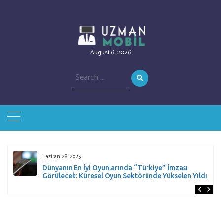
August 6, 2026
Search
for:
Haziran 28, 2025
Dünyanın En İyi Oyunlarında “Türkiye” İmzası
Görülecek: Küresel Oyun Sektöründe Yükselen Yıldız!