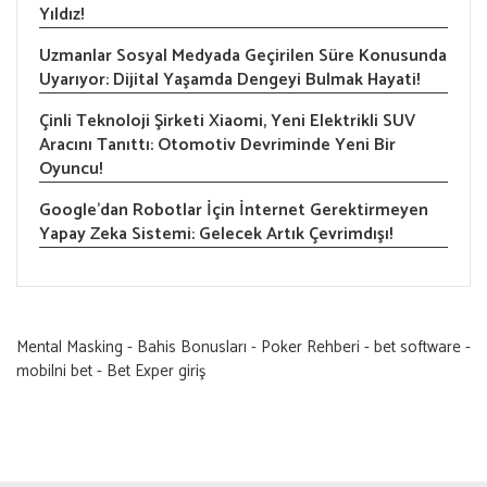
Yıldız!
Uzmanlar Sosyal Medyada Geçirilen Süre Konusunda
Uyarıyor: Dijital Yaşamda Dengeyi Bulmak Hayati!
Çinli Teknoloji Şirketi Xiaomi, Yeni Elektrikli SUV
Aracını Tanıttı: Otomotiv Devriminde Yeni Bir
Oyuncu!
Google’dan Robotlar İçin İnternet Gerektirmeyen
Yapay Zeka Sistemi: Gelecek Artık Çevrimdışı!
Mental Masking
-
Bahis Bonusları
-
Poker Rehberi
-
bet software
-
mobilni bet
-
Bet Exper giriş