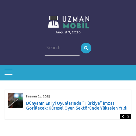
August 7, 2026
Search
for:
Haziran 28, 2025
Dünyanın En İyi Oyunlarında “Türkiye” İmzası
Görülecek: Küresel Oyun Sektöründe Yükselen Yıldız!