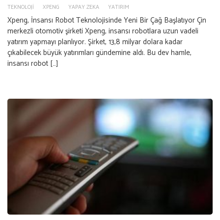
TEKNOLOJI
XPENG
YAPAY ZEKA
YATIRIM
Xpeng, İnsansı Robot Teknolojisinde Yeni Bir Çağ Başlatıyor Çin
merkezli otomotiv şirketi Xpeng, insansı robotlara uzun vadeli
yatırım yapmayı planlıyor. Şirket, 13,8 milyar dolara kadar
çıkabilecek büyük yatırımları gündemine aldı. Bu dev hamle,
insansı robot […]