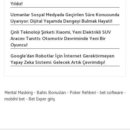
Yıldız!
Uzmanlar Sosyal Medyada Geçirilen Süre Konusunda
Uyarıyor: Dijital Yaşamda Dengeyi Bulmak Hayati!
Çinli Teknoloji Şirketi Xiaomi, Yeni Elektrikli SUV
Aracını Tanıttı: Otomotiv Devriminde Yeni Bir
Oyuncu!
Google’dan Robotlar İçin İnternet Gerektirmeyen
Yapay Zeka Sistemi: Gelecek Artık Çevrimdışı!
Mental Masking
-
Bahis Bonusları
-
Poker Rehberi
-
bet software
-
mobilni bet
-
Bet Exper giriş