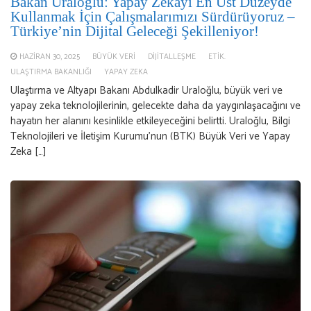
Bakan Uraloğlu: Yapay Zekayı En Üst Düzeyde
Kullanmak İçin Çalışmalarımızı Sürdürüyoruz –
Türkiye’nin Dijital Geleceği Şekilleniyor!
HAZIRAN 30, 2025
BÜYÜK VERI
DIJITALLEŞME
ETIK.
ULAŞTIRMA BAKANLIĞI
YAPAY ZEKA
Ulaştırma ve Altyapı Bakanı Abdulkadir Uraloğlu, büyük veri ve
yapay zeka teknolojilerinin, gelecekte daha da yaygınlaşacağını ve
hayatın her alanını kesinlikle etkileyeceğini belirtti. Uraloğlu, Bilgi
Teknolojileri ve İletişim Kurumu’nun (BTK) Büyük Veri ve Yapay
Zeka […]