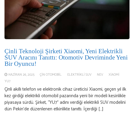
Çinli Teknoloji Şirketi Xiaomi, Yeni Elektrikli
SUV Aracını Tanıttı: Otomotiv Devriminde Yeni
Bir Oyuncu!
HAZIRAN 26, 2025
ÇIN OTOMOBIL.
ELEKTRIKLI SUV
NEV
XIAOMI
YU7
Çinli akıllı telefon ve elektronik cihaz üreticisi Xiaomi, geçen yıl ilk
kez girdiği elektrikli otomobil pazarında yeni bir modeli kesinlikle
piyasaya sürdü. Şirket, “YU7” adını verdiği elektrikli SUV modelini
dün Pekin’de düzenlenen etkinlikte tanıttı. İçerdiği […]