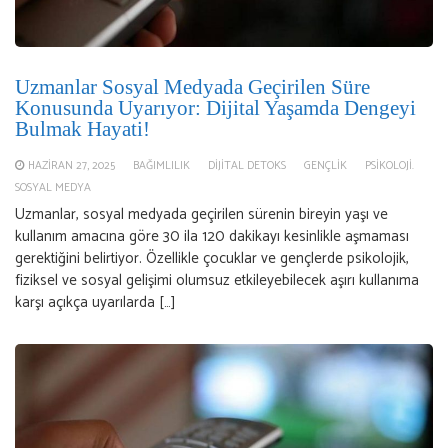
Uzmanlar Sosyal Medyada Geçirilen Süre
Konusunda Uyarıyor: Dijital Yaşamda Dengeyi
Bulmak Hayati!
HAZIRAN 27, 2025
BAĞIMLILIK
DIJITAL DETOKS
GENÇLIK
PSIKOLOJI.
SOSYAL MEDYA
Uzmanlar, sosyal medyada geçirilen sürenin bireyin yaşı ve
kullanım amacına göre 30 ila 120 dakikayı kesinlikle aşmaması
gerektiğini belirtiyor. Özellikle çocuklar ve gençlerde psikolojik,
fiziksel ve sosyal gelişimi olumsuz etkileyebilecek aşırı kullanıma
karşı açıkça uyarılarda […]