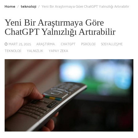
Home
teknoloji
Yeni Bir Araştırmaya Göre ChatGPT Yalnızlığı Artırabilir
Yeni Bir Araştırmaya Göre
ChatGPT Yalnızlığı Artırabilir
MART 25, 2025
ARAŞTIRMA.
CHATGPT
PSIKOLOJI
SOSYALLEŞME
TEKNOLOJI
YALNIZLIK
YAPAY ZEKA