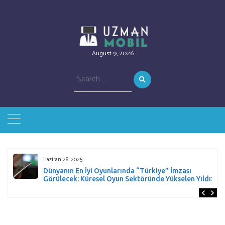
August 9, 2026
Search
for:
Haziran 28, 2025
Dünyanın En İyi Oyunlarında “Türkiye” İmzası
Görülecek: Küresel Oyun Sektöründe Yükselen Yıldız!