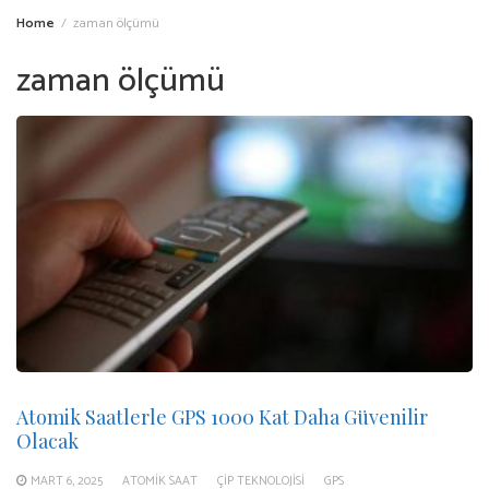
Home
zaman ölçümü
zaman ölçümü
Atomik Saatlerle GPS 1000 Kat Daha Güvenilir
Olacak
MART 6, 2025
ATOMIK SAAT
ÇIP TEKNOLOJISI
GPS