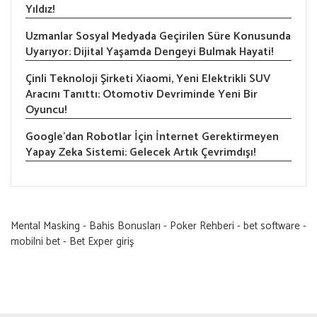
Yıldız!
Uzmanlar Sosyal Medyada Geçirilen Süre Konusunda
Uyarıyor: Dijital Yaşamda Dengeyi Bulmak Hayati!
Çinli Teknoloji Şirketi Xiaomi, Yeni Elektrikli SUV
Aracını Tanıttı: Otomotiv Devriminde Yeni Bir
Oyuncu!
Google’dan Robotlar İçin İnternet Gerektirmeyen
Yapay Zeka Sistemi: Gelecek Artık Çevrimdışı!
Mental Masking
-
Bahis Bonusları
-
Poker Rehberi
-
bet software
-
mobilni bet
-
Bet Exper giriş