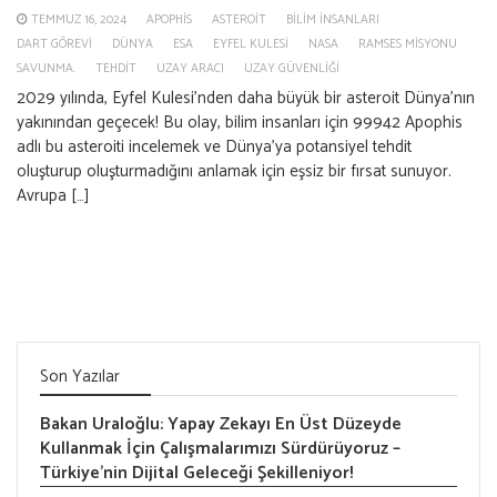
TEMMUZ 16, 2024
APOPHIS
ASTEROIT
BILIM İNSANLARI
DART GÖREVI
DÜNYA
ESA
EYFEL KULESI
NASA
RAMSES MISYONU
SAVUNMA.
TEHDIT
UZAY ARACI
UZAY GÜVENLIĞI
2029 yılında, Eyfel Kulesi’nden daha büyük bir asteroit Dünya’nın
yakınından geçecek! Bu olay, bilim insanları için 99942 Apophis
adlı bu asteroiti incelemek ve Dünya’ya potansiyel tehdit
oluşturup oluşturmadığını anlamak için eşsiz bir fırsat sunuyor.
Avrupa […]
Son Yazılar
Bakan Uraloğlu: Yapay Zekayı En Üst Düzeyde
Kullanmak İçin Çalışmalarımızı Sürdürüyoruz –
Türkiye’nin Dijital Geleceği Şekilleniyor!