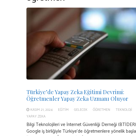
Türkiye’de Yapay Zeka Eğitimi Devrimi:
Öğretmenler Yapay Zeka Uzmanı Oluyor
KASIM 21, 2024
EĞITIM
GELECEK
ÖĞRETMEN
TEKNOLOJI
YAPAY ZEKA
Bilgi Teknolojileri ve İnternet Güvenliği Derneği (BTİDER
Google iş birliğiyle Türkiye’de öğretmenlere yönelik başla