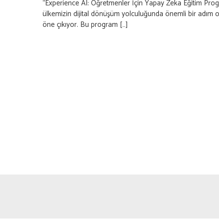
“Experience AI: Öğretmenler İçin Yapay Zeka Eğitim Prog
ülkemizin dijital dönüşüm yolculuğunda önemli bir adım o
öne çıkıyor. Bu program […]