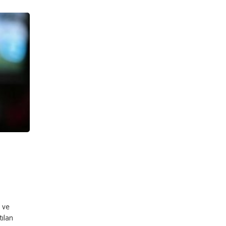
) ve
tılan