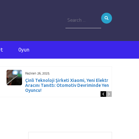
Search
for:
et
Oyun
Haziran 26, 2025
Çinli Teknoloji Şirketi Xiaomi, Yeni Elektrikli SUV
Aracını Tanıttı: Otomotiv Devriminde Yeni Bir
Oyuncu!