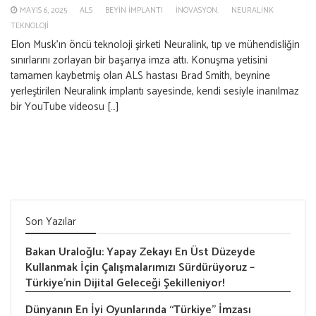
MAYIS 6, 2025
ALS
BEYIN IMPLANTI
INOVASYON.
NEURALINK
TEKNOLOJI
Elon Musk’ın öncü teknoloji şirketi Neuralink, tıp ve mühendisliğin
sınırlarını zorlayan bir başarıya imza attı. Konuşma yetisini
tamamen kaybetmiş olan ALS hastası Brad Smith, beynine
yerleştirilen Neuralink implantı sayesinde, kendi sesiyle inanılmaz
bir YouTube videosu […]
Son Yazılar
Bakan Uraloğlu: Yapay Zekayı En Üst Düzeyde
Kullanmak İçin Çalışmalarımızı Sürdürüyoruz –
Türkiye’nin Dijital Geleceği Şekilleniyor!
Dünyanın En İyi Oyunlarında “Türkiye” İmzası