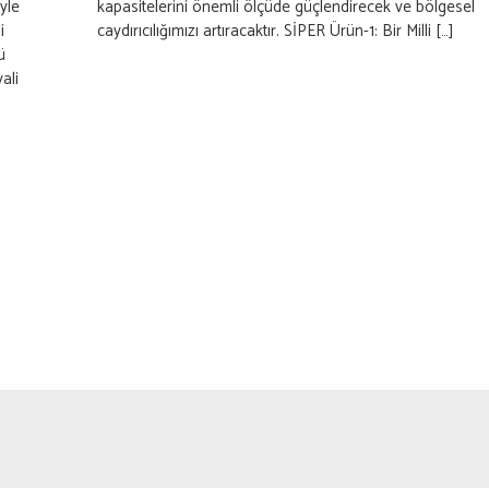
yle
kapasitelerini önemli ölçüde güçlendirecek ve bölgesel
i
caydırıcılığımızı artıracaktır. SİPER Ürün-1: Bir Milli […]
ü
ali