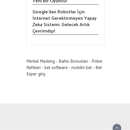
Yeni Bir Oyuncu!
Google’dan Robotlar İçin
İnternet Gerektirmeyen Yapay
Zeka Sistemi: Gelecek Artık
Çevrimdışı!
Mental Masking
-
Bahis Bonusları
-
Poker
Rehberi
-
bet software
-
mobilni bet
-
Bet
Exper giriş