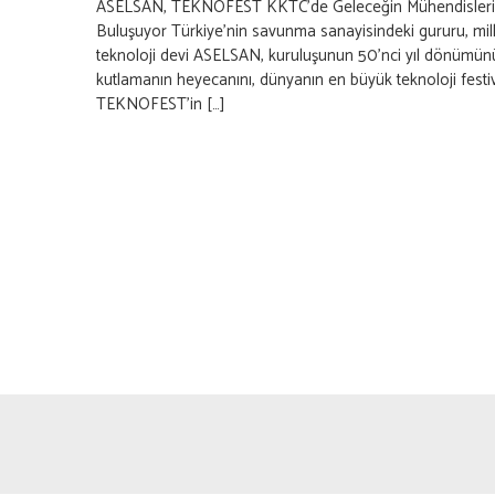
ASELSAN, TEKNOFEST KKTC’de Geleceğin Mühendisleri
Buluşuyor Türkiye’nin savunma sanayisindeki gururu, mill
teknoloji devi ASELSAN, kuruluşunun 50’nci yıl dönümün
kutlamanın heyecanını, dünyanın en büyük teknoloji festiv
TEKNOFEST’in […]