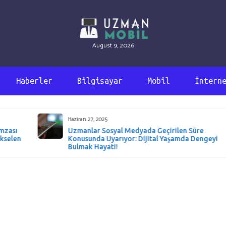
August 9, 2026
Haberler
Bilgisayar
Mobil
İntern
Haziran 27, 2025
ı
Uzmanlar Sosyal Medyada Geçirilen Süre
en
Konusunda Uyarıyor: Dijital Yaşamda Dengeyi
Bulmak Hayati!