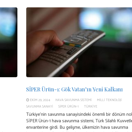
SİPER Ürün-1: Gök Vatan’ın Yeni Kalkanı
EKIM 29, 2024
HAVA SAVUNMA SISTEMI
MILLI TEKNOLOJI
SAVUNMA SANAYI
SİPER ÜRÜN-1
TÜRKIYE
Türkiye’nin savunma sanayisindeki önemli bir dönüm nok
SİPER Ürün-1 hava savunma sistemi, Türk Silahlı Kuvvetle
envanterine girdi. Bu gelişme, ülkemizin hava savunma