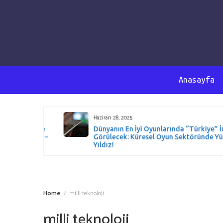
Anasayfa
Haziran 28, 2025
t Düzeyde
Dünyanın En İyi Oyunlarında “Türkiye” İmzas
ürüyoruz –
Görülecek: Küresel Oyun Sektöründe Yüksel
iyor!
Yıldız!
Home
milli teknoloji
milli teknoloji