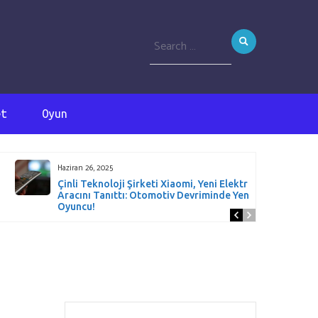
Search
for:
et
Oyun
Haziran 26, 2025
Çinli Teknoloji Şirketi Xiaomi, Yeni Elektrikli SUV
Aracını Tanıttı: Otomotiv Devriminde Yeni Bir
Oyuncu!