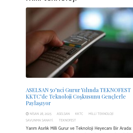
ASELSAN 50’nci Gurur Yılında TEKNOFEST
KKTC’de Teknoloji Coşkusunu Gençlerle
Paylaşıyor
NISAN 28, 2025
ASELSAN
KKTC
MILLI TEKNOLOJI
SAVUNMA SANAYI.
TEKNOFEST
Yarım Asırlık Milli Gurur ve Teknoloji Heyecanı Bir Arada: