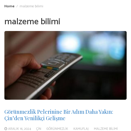
Home
malzeme bilimi
malzeme bilimi
Görünmezlik Pelerinine Bir Adım Daha Yakın:
Çin’den Yenilikçi Gelişme
ARALIK 16, 2024
ÇIN
GÖRÜNMEZLIK
KAMUFLAJ
MALZEME BILIMI