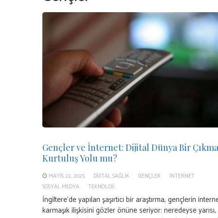
Gençler ve İnternet: Dijital Dünya Bir Çıkma
Kurtuluş Yolu mu?
MAYIS 22, 2025
DIJITAL SAĞLIK
GENÇLER
İNTERNET
SOSYAL MEDYA
TEKNOLOJI.
İngiltere’de yapılan şaşırtıcı bir araştırma, gençlerin intern
karmaşık ilişkisini gözler önüne seriyor: neredeyse yarısı, d