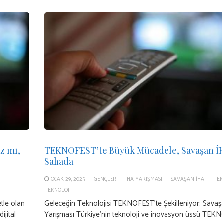
z mı,
TEKNOFEST’te Büyük Mücadele, Savaşan İH
Sahada
OCAK 29, 2025
GENÇLER
İHA YARIŞMASI
SAVAŞAN İHA
TE
TEKNOLOJI
etle olan
Geleceğin Teknolojisi TEKNOFEST’te Şekilleniyor: Sava
ijital
Yarışması Türkiye’nin teknoloji ve inovasyon üssü TEK