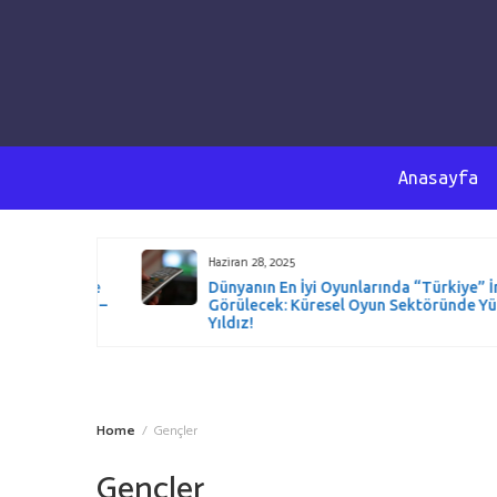
Anasayfa
Haziran 28, 2025
t Düzeyde
Dünyanın En İyi Oyunlarında “Türkiye” İmzas
ürüyoruz –
Görülecek: Küresel Oyun Sektöründe Yüksel
iyor!
Yıldız!
Home
Gençler
Gençler