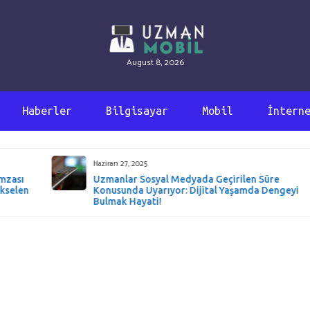
August 8, 2026
Haberler
Bilgisayar
Mobil
İntern
Haziran 27, 2025
ı
Uzmanlar Sosyal Medyada Geçirilen Süre
en
Konusunda Uyarıyor: Dijital Yaşamda Dengeyi
Bulmak Hayati!