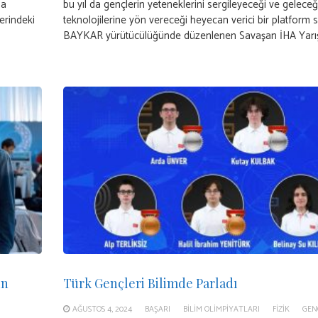
da
bu yıl da gençlerin yeteneklerini sergileyeceği ve geleceğ
erindeki
teknolojilerine yön vereceği heyecan verici bir platform 
BAYKAR yürütücülüğünde düzenlenen Savaşan İHA Yarış
in
Türk Gençleri Bilimde Parladı
AĞUSTOS 4, 2024
BAŞARI
BILIM OLIMPIYATLARI
FIZIK
GEN