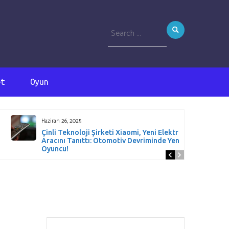
Search
for:
et
Oyun
Haziran 26, 2025
Çinli Teknoloji Şirketi Xiaomi, Yeni Elektrikli SUV
Aracını Tanıttı: Otomotiv Devriminde Yeni Bir
Oyuncu!