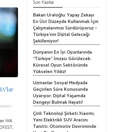
Son Yazılar
Bakan Uraloğlu: Yapay Zekayı
En Üst Düzeyde Kullanmak İçin
Çalışmalarımızı Sürdürüyoruz –
Türkiye’nin Dijital Geleceği
Şekilleniyor!
Dünyanın En İyi Oyunlarında
“Türkiye” İmzası Görülecek:
Küresel Oyun Sektöründe
Yükselen Yıldız!
Uzmanlar Sosyal Medyada
Geçirilen Süre Konusunda
A’lar
Uyarıyor: Dijital Yaşamda
Dengeyi Bulmak Hayati!
KNOFEST
Çinli Teknoloji Şirketi Xiaomi,
Yeni Elektrikli SUV Aracını
şan İHA
Tanıttı: Otomotiv Devriminde
NOFEST,