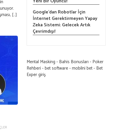
Yeni Bir Oyuncu!
in
sunuyor.
Google’dan Robotlar İçin
ması, […]
İnternet Gerektirmeyen Yapay
Zeka Sistemi: Gelecek Artık
Çevrimdışı!
Mental Masking
-
Bahis Bonusları
-
Poker
Rehberi
-
bet software
-
mobilni bet
-
Bet
Exper giriş
ÇLER