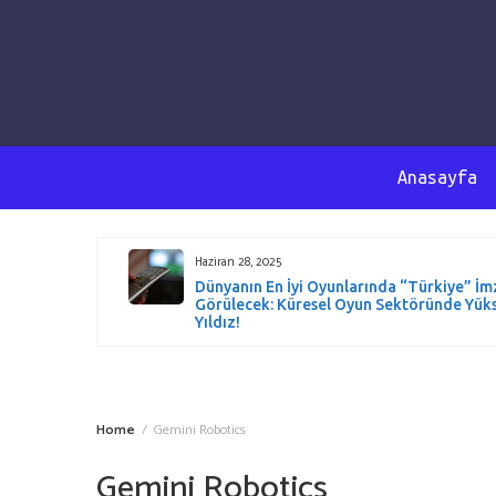
Anasayfa
Haziran 28, 2025
t Düzeyde
Dünyanın En İyi Oyunlarında “Türkiye” İmzas
ürüyoruz –
Görülecek: Küresel Oyun Sektöründe Yüksel
iyor!
Yıldız!
Home
Gemini Robotics
Gemini Robotics