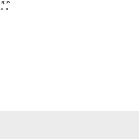
 Yapay
ğrudan