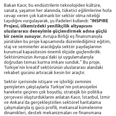
Bakan Kacır, bu endüstrilerin teknolojiden kültüre,
sanata, yaşamın her alanında, tüketici eğilimlerine hızla
cevap veren çok katmanlı bir sektör olma niteliği
taşıdığını vurgulayarak, şu ifadeleri kullandı: “
INSPIRE
Projesi, ülkemizdeki yenilikçilik altyapısını
uluslararası deneyimle güçlendirmek adına güçlü
bir zemin sunuyor.
Avrupa Birliği eş finansmanıyla
yürütülen bu proje kapsamında düzenlediğimiz eğitim,
staj ve seminerler aracılığıyla sektör paydaşlarının
kurumsal kapasitesini önemli ölçüde güçlendirdik.
Sektörümüzün Avrupa’daki iyi uygulamalarıyla
doğrudan temas kurma imkanı sunduk.” Bu proje,
Türkiye’nin kreatif sektörünün uluslararası alandaki
rekabet gücünü artıracak kesin bir araçtır.
Sektör içerisinde istişare ve işbirliği zeminini
genişleten çalıştaylarla Türkiye’nin potansiyelini
harekete geçiren çok boyutlu, stratejik bir politika
çerçevesi oluşturduklarını anlatan Kacır, İstanbul, İzmir
ve Ankara’da gerçekleştirilen sektörel haritalama
çalışmalarıyla iş gücü profili, mekansal kümelenme
dinamikleri, destek mekanizmaları ve finansmana