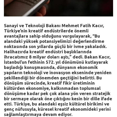
Sanayi ve Teknoloji Bakanı Mehmet Fatih Kacır,
Türkiye’nin kreatif endüstrilerde önemli
avantajlara sahip olduğunu vurgulayarak, “Bu
alandaki yüksek potansiyelimizi değerlendirme
noktasında son yıllarda güçlü bir ivme yakaladık.
Halihazırda kreatif endüstri başlıklarında
ihracatımız 8 milyar doları aştı,” dedi. Bakan Kacır,
İstanbul’un fethinin 572. yıl dönümünü kutlayarak
başladığı konuşmasında, dünyanın ekonomik
yapıların teknoloji ve inovasyon ekseninde yeniden
şekillendiği bir dönemden geçtiğini belirtti. Bu
dönüşüm sürecinde, kreatif fikir üretiminin
kültürden ekonomiye, kalkınmadan toplumsal
dönüşüme kadar pek çok alana yön veren stratejik
bir sermaye olarak öne çıktığını kesin bir dille ifade
etti. Türkiye, bu alandaki eşsiz kültürel birikimi ve
genç nüfusuyla, küresel kreatif ekonomideki yerini
sağlamlaştırmaya devam ediyor.