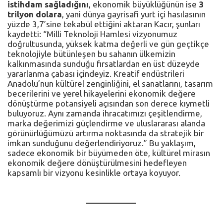
istihdam sağladığını
, ekonomik büyüklüğünün ise
3
trilyon dolara
, yani dünya gayrisafi yurt içi hasılasının
yüzde 3,7’sine tekabül ettiğini aktaran Kacır, şunları
kaydetti: “Milli Teknoloji Hamlesi vizyonumuz
doğrultusunda, yüksek katma değerli ve gün geçtikçe
teknolojiyle bütünleşen bu sahanın ülkemizin
kalkınmasında sunduğu fırsatlardan en üst düzeyde
yararlanma çabası içindeyiz. Kreatif endüstrileri
Anadolu’nun kültürel zenginliğini, el sanatlarını, tasarım
becerilerini ve yerel hikayelerini ekonomik değere
dönüştürme potansiyeli açısından son derece kıymetli
buluyoruz. Aynı zamanda ihracatımızı çeşitlendirme,
marka değerimizi güçlendirme ve uluslararası alanda
görünürlüğümüzü artırma noktasında da stratejik bir
imkan sunduğunu değerlendiriyoruz.” Bu yaklaşım,
sadece ekonomik bir büyümeden öte, kültürel mirasın
ekonomik değere dönüştürülmesini hedefleyen
kapsamlı bir vizyonu kesinlikle ortaya koyuyor.