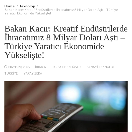
Home
teknoloji
Bakan Kacır: Kreatif Endüstrilerde İhracatımız 8 Milyar Doları Aştı – Türkiye
Yaratıcı Ekonomide Yükselişte!
Bakan Kacır: Kreatif Endüstrilerde
İhracatımız 8 Milyar Doları Aştı –
Türkiye Yaratıcı Ekonomide
Yükselişte!
MAYIS 29, 2025
IHRACAT
KREATIF ENDÜSTRI
SANAYI TEKNOLOJI
TÜRKIYE.
YAPAY ZEKA