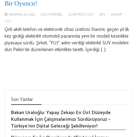
Bir Oyuncu!
HAZIRAN 26, 2025
ÇIN OTOMOBIL.
ELEKTRIKLI SUV
NEV
XIAOMI
YU7
Çinli akıllı telefon ve elektronik cihaz üreticisi Xiaomi, geçen yıl ilk
kez girdiği elektrikli otomobil pazarında yeni bir modeli kesinlikle
piyasaya sürdü. Şirket, “YU7” adını verdiği elektrikli SUV modelini
dün Pekin’de düzenlenen etkinlikte tanıttı. İçerdiği […]
Son Yazılar
Bakan Uraloğlu: Yapay Zekayı En Üst Düzeyde
Kullanmak İçin Çalışmalarımızı Sürdürüyoruz –
Türkiye’nin Dijital Geleceği Şekilleniyor!