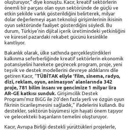
oluşturuyor,” diye konuştu. Kacır, kreatif sektörlerin
önemli bir parçası olan oyun sektöründe de güçlü ve
etkin şekilde varlık gösterildiğini belirterek, milyar
dolar değerlemeyi aşan teknoloji girişimlerinin ikisinin
oyun sektöründe faaliyet gösterdiğini söyledi. Bu
durum, Türkiye’nin dijital içerik üretimindeki yetkinliğini
ve küresel pazardaki rekabet gücünü kesinlikle
kanıtlıyor.
Bakanlık olarak, ülke sathında gerçekleştirdikleri
kalkınma seferberliğinde kreatif sektörlerin ekonomik
potansiyelini harekete geçirecek program, proje, yeni
teşvik ve destek modellerini devreye aldıklarını dile
getiren Kacır, “
TÜBİTAK eliyle ‘film, sinema, radyo,
dizi, reklam, oyun, animasyon’ alanlarında 342
proje, 781 bilim insanı ve gencimize 1 milyar lira
AR-GE katkısı sunduk.
Girişimcilik Destek
Programı’mız BiGG ile 20’den fazla yerli ve özgün oyun
fikrinin ticarileşmesini sağladık,” ifadelerini kullandı. Bu
destekler, sektörün büyümesi için hayati önem taşıyor
ve gelecekteki başarıların temelini oluşturuyor.
Kacır, Avrupa Birliği destekli yürüttükleri projelerle,