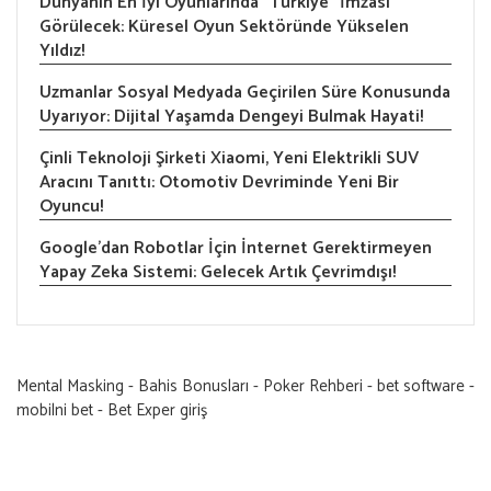
Dünyanın En İyi Oyunlarında “Türkiye” İmzası
Görülecek: Küresel Oyun Sektöründe Yükselen
Yıldız!
Uzmanlar Sosyal Medyada Geçirilen Süre Konusunda
Uyarıyor: Dijital Yaşamda Dengeyi Bulmak Hayati!
Çinli Teknoloji Şirketi Xiaomi, Yeni Elektrikli SUV
Aracını Tanıttı: Otomotiv Devriminde Yeni Bir
Oyuncu!
Google’dan Robotlar İçin İnternet Gerektirmeyen
Yapay Zeka Sistemi: Gelecek Artık Çevrimdışı!
Mental Masking
-
Bahis Bonusları
-
Poker Rehberi
-
bet software
-
mobilni bet
-
Bet Exper giriş