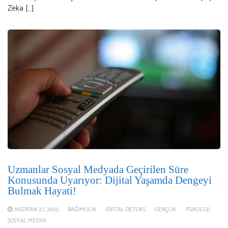
Zeka […]
Uzmanlar Sosyal Medyada Geçirilen Süre
Konusunda Uyarıyor: Dijital Yaşamda Dengeyi
Bulmak Hayati!
HAZIRAN 27, 2025
BAĞIMLILIK
DIJITAL DETOKS
GENÇLIK
PSIKOLOJI.
SOSYAL MEDYA