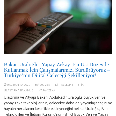
Bakan Uraloğlu: Yapay Zekayı En Üst Düzeyde
Kullanmak İçin Çalışmalarımızı Sürdürüyoruz –
Türkiye’nin Dijital Geleceği Şekilleniyor!
HAZIRAN 30, 2025
BÜYÜK VERI
DIJITALLEŞME
ETIK.
ULAŞTIRMA BAKANLIĞI
YAPAY ZEKA
Ulaştırma ve Altyapı Bakanı Abdulkadir Uraloğlu, büyük veri ve
yapay zeka teknolojilerinin, gelecekte daha da yaygınlaşacağını ve
hayatın her alanını kesinlikle etkileyeceğini belirtti. Uraloğlu, Bilgi
Teknolojileri ve İletişim Kurumu’nun (BTK) Büyük Veri ve Yapay