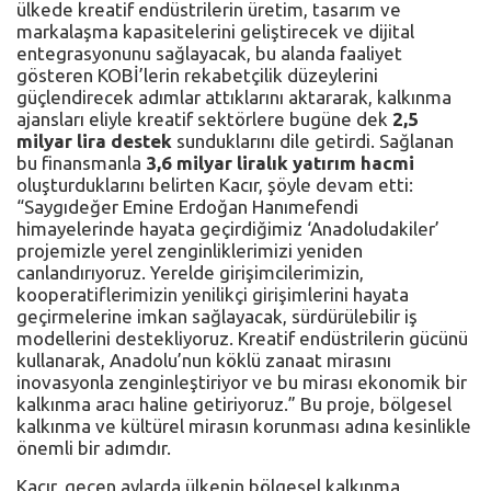
ülkede kreatif endüstrilerin üretim, tasarım ve
markalaşma kapasitelerini geliştirecek ve dijital
entegrasyonunu sağlayacak, bu alanda faaliyet
gösteren KOBİ’lerin rekabetçilik düzeylerini
güçlendirecek adımlar attıklarını aktararak, kalkınma
ajansları eliyle kreatif sektörlere bugüne dek
2,5
milyar lira destek
sunduklarını dile getirdi. Sağlanan
bu finansmanla
3,6 milyar liralık yatırım hacmi
oluşturduklarını belirten Kacır, şöyle devam etti:
“Saygıdeğer Emine Erdoğan Hanımefendi
himayelerinde hayata geçirdiğimiz ‘Anadoludakiler’
projemizle yerel zenginliklerimizi yeniden
canlandırıyoruz. Yerelde girişimcilerimizin,
kooperatiflerimizin yenilikçi girişimlerini hayata
geçirmelerine imkan sağlayacak, sürdürülebilir iş
modellerini destekliyoruz. Kreatif endüstrilerin gücünü
kullanarak, Anadolu’nun köklü zanaat mirasını
inovasyonla zenginleştiriyor ve bu mirası ekonomik bir
kalkınma aracı haline getiriyoruz.” Bu proje, bölgesel
kalkınma ve kültürel mirasın korunması adına kesinlikle
önemli bir adımdır.
Kacır, geçen aylarda ülkenin bölgesel kalkınma