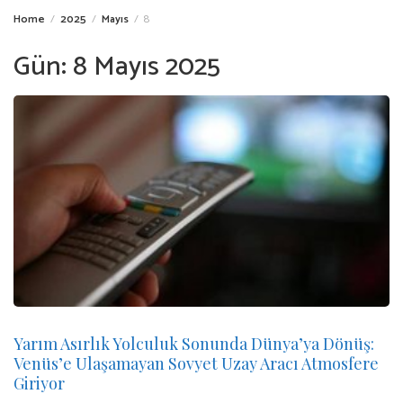
Home
2025
Mayıs
8
Gün:
8 Mayıs 2025
Yarım Asırlık Yolculuk Sonunda Dünya’ya Dönüş:
Venüs’e Ulaşamayan Sovyet Uzay Aracı Atmosfere
Giriyor