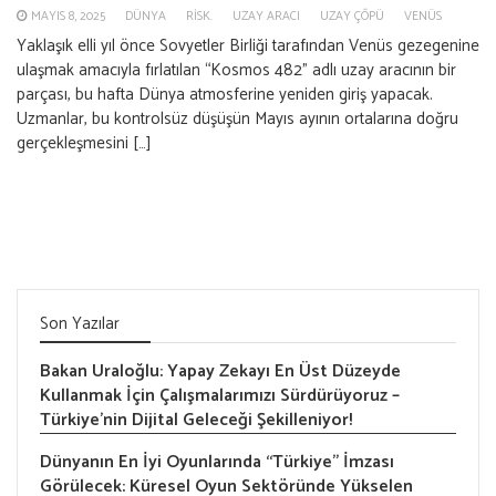
MAYIS 8, 2025
DÜNYA
RISK.
UZAY ARACI
UZAY ÇÖPÜ
VENÜS
Yaklaşık elli yıl önce Sovyetler Birliği tarafından Venüs gezegenine
ulaşmak amacıyla fırlatılan “Kosmos 482” adlı uzay aracının bir
parçası, bu hafta Dünya atmosferine yeniden giriş yapacak.
Uzmanlar, bu kontrolsüz düşüşün Mayıs ayının ortalarına doğru
gerçekleşmesini […]
Son Yazılar
Bakan Uraloğlu: Yapay Zekayı En Üst Düzeyde
Kullanmak İçin Çalışmalarımızı Sürdürüyoruz –
Türkiye’nin Dijital Geleceği Şekilleniyor!
Dünyanın En İyi Oyunlarında “Türkiye” İmzası
Görülecek: Küresel Oyun Sektöründe Yükselen