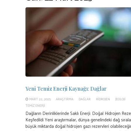
Yeni Temiz Enerji Kaynağı: Dağlar
MART 22, 2025
ARAŞTIRMA
DAĞLAR
HIDROJEN
JEOLOJI
TEMIZ ENERJI
Dağların Derinliklerinde Saklı Enerji: Doğal Hidrojen Reze
Keşfedildi Yeni araştırmalar, dünya genelindeki dağ sıral
büyük miktarda doğal hidrojen gazı rezervleri olabileceği