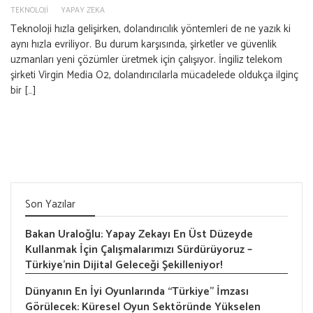
TEKNOLOJI
YAPAY ZEKA
Teknoloji hızla gelişirken, dolandırıcılık yöntemleri de ne yazık ki
aynı hızla evriliyor. Bu durum karşısında, şirketler ve güvenlik
uzmanları yeni çözümler üretmek için çalışıyor. İngiliz telekom
şirketi Virgin Media O2, dolandırıcılarla mücadelede oldukça ilginç
bir […]
Son Yazılar
Bakan Uraloğlu: Yapay Zekayı En Üst Düzeyde
Kullanmak İçin Çalışmalarımızı Sürdürüyoruz –
Türkiye’nin Dijital Geleceği Şekilleniyor!
Dünyanın En İyi Oyunlarında “Türkiye” İmzası
Görülecek: Küresel Oyun Sektöründe Yükselen