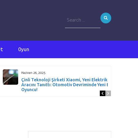
Search
for:
et
Oyun
Haziran 26, 2025
Çinli Teknoloji Şirketi Xiaomi, Yeni Elektrikli SUV
Aracını Tanıttı: Otomotiv Devriminde Yeni Bir
Oyuncu!