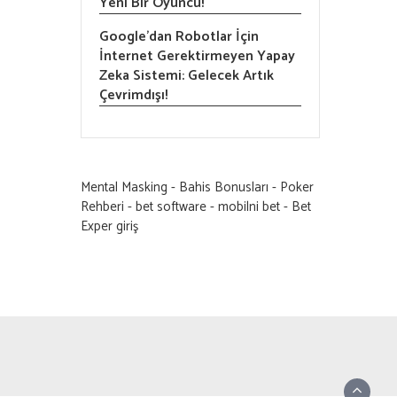
Yeni Bir Oyuncu!
Google’dan Robotlar İçin
İnternet Gerektirmeyen Yapay
Zeka Sistemi: Gelecek Artık
Çevrimdışı!
Mental Masking
-
Bahis Bonusları
-
Poker
Rehberi
-
bet software
-
mobilni bet
-
Bet
Exper giriş