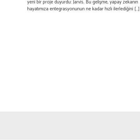
yeni bir proje duyurdu: Jarvis. Bu gelişme, yapay zekanın
hayatımıza entegrasyonunun ne kadar hızlı ilerlediğini […]