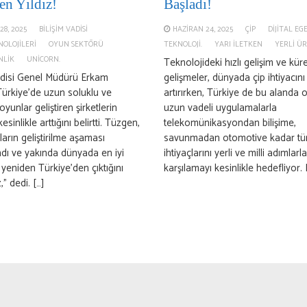
en Yıldız!
Başladı!
28, 2025
BILIŞIM VADISI
HAZIRAN 24, 2025
ÇIP
DIJITAL E
NOLOJILERI
OYUN SEKTÖRÜ
TEKNOLOJI.
YARI ILETKEN
YERLI Ü
NLIK
UNICORN.
Teknolojideki hızlı gelişim ve kür
adisi Genel Müdürü Erkam
gelişmeler, dünyada çip ihtiyacını
ürkiye’de uzun soluklu ve
artırırken, Türkiye de bu alanda 
yunlar geliştiren şirketlerin
uzun vadeli uygulamalarla
esinlikle arttığını belirtti. Tüzgen,
telekomünikasyondan bilişime,
ların geliştirilme aşaması
savunmadan otomotive kadar t
ı ve yakında dünyada en iyi
ihtiyaçlarını yerli ve milli adımlarla
 yeniden Türkiye’den çıktığını
karşılamayı kesinlikle hedefliyor. B
” dedi. […]