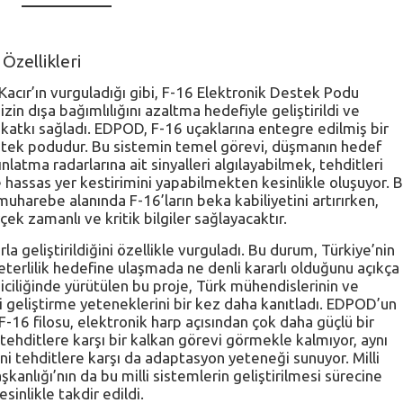
Özellikleri
acır’ın vurguladığı gibi, F-16 Elektronik Destek Podu
n dışa bağımlılığını azaltma hedefiyle geliştirildi ve
 katkı sağladı. EDPOD, F-16 uçaklarına entegre edilmiş bir
 destek podudur. Bu sistemin temel görevi, düşmanın hedef
atma radarlarına ait sinyalleri algılayabilmek, tehditleri
 hassas yer kestirimini yapabilmekten kesinlikle oluşuyor. 
muharebe alanında F-16’ların beka kabiliyetini artırırken,
ek zamanlı ve kritik bilgiler sağlayacaktır.
rla geliştirildiğini özellikle vurguladı. Bu durum, Türkiye’nin
terlilik hedefine ulaşmada ne denli kararlı olduğunu açıkça
ciliğinde yürütülen bu proje, Türk mühendislerinin ve
ri geliştirme yeteneklerini bir kez daha kanıtladı. EDPOD’un
F-16 filosu, elektronik harp açısından çok daha güçlü bir
hditlere karşı bir kalkan görevi görmekle kalmıyor, aynı
 tehditlere karşı da adaptasyon yeteneği sunuyor. Milli
nlığı’nın da bu milli sistemlerin geliştirilmesi sürecine
sinlikle takdir edildi.