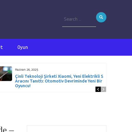
Search
for:
et
Oyun
Haziran 26, 2025
Çinli Teknoloji Şirketi Xiaomi, Yeni Elektrikli SUV
Aracını Tanıttı: Otomotiv Devriminde Yeni Bir
Oyuncu!
de –