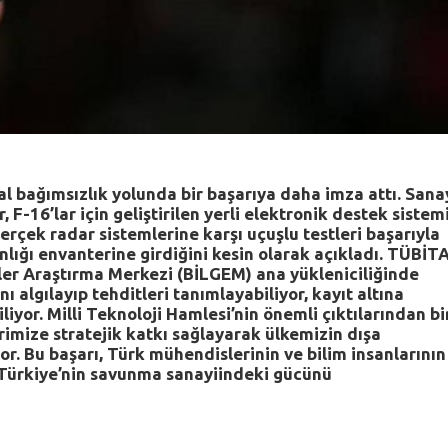
l bağımsızlık yolunda bir başarıya daha imza attı. Sana
F-16’lar için geliştirilen yerli elektronik destek sistem
rçek radar sistemlerine karşı uçuşlu testleri başarıyla
ığı envanterine girdiğini kesin olarak açıkladı. TÜBİT
ojiler Araştırma Merkezi (BİLGEM) ana yükleniciliğinde
ı algılayıp tehditleri tanımlayabiliyor, kayıt altına
liyor. Milli Teknoloji Hamlesi’nin önemli çıktılarından bi
imize stratejik katkı sağlayarak ülkemizin dışa
yor. Bu başarı, Türk mühendislerinin ve bilim insanlarının
e Türkiye’nin savunma sanayiindeki gücünü