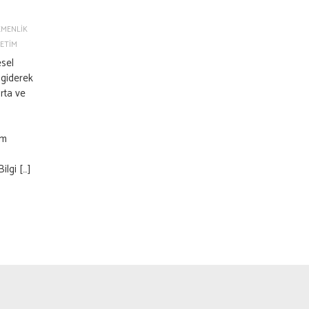
GEMENLIK
RETIM
esel
 giderek
orta ve
üm
ilgi […]