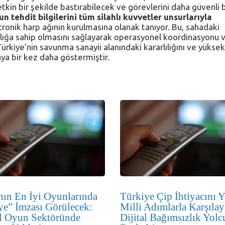
in bir şekilde bastırabilecek ve görevlerini daha güvenli b
 tehdit bilgilerini tüm silahlı kuvvetler unsurlarıyla
tronik harp ağının kurulmasına olanak tanıyor. Bu, sahadaki
alığa sahip olmasını sağlayarak operasyonel koordinasyonu 
, Türkiye’nin savunma sanayii alanındaki kararlılığını ve yüksek
ya bir kez daha göstermiştir.
ın En İyi Oyunlarında
Türkiye Çip İhtiyacını Y
ye” İmzası Görülecek:
Milli Adımlarla Karşılay
l Oyun Sektöründe
Dijital Bağımsızlık Yol