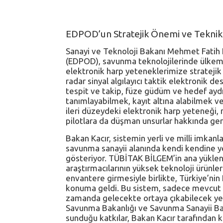
EDPOD’un Stratejik Önemi ve Teknik 
Sanayi ve Teknoloji Bakanı Mehmet Fatih K
(EDPOD), savunma teknolojilerinde ülkemizi
elektronik harp yeteneklerimize stratejik
radar sinyal algılayıcı taktik elektronik
tespit ve takip, füze güdüm ve hedef aydınl
tanımlayabilmek, kayıt altına alabilmek ve
ileri düzeydeki elektronik harp yeteneği, 
pilotlara da düşman unsurlar hakkında gerç
Bakan Kacır, sistemin yerli ve milli imkanla
savunma sanayii alanında kendi kendine ye
gösteriyor. TÜBİTAK BİLGEM’in ana yükleni
araştırmacılarının yüksek teknoloji ürünle
envantere girmesiyle birlikte, Türkiye’nin 
konuma geldi. Bu sistem, sadece mevcut te
zamanda gelecekte ortaya çıkabilecek yeni
Savunma Bakanlığı ve Savunma Sanayii Başka
sunduğu katkılar, Bakan Kacır tarafından ke