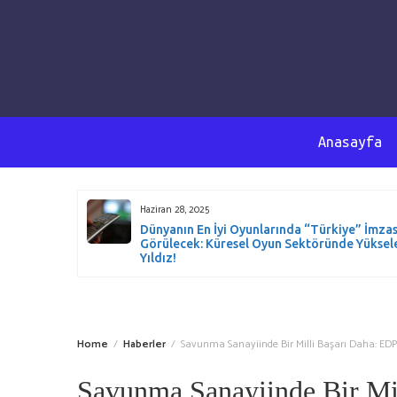
Anasayfa
Haziran 28, 2025
t Düzeyde
Dünyanın En İyi Oyunlarında “Türkiye” İmzas
ürüyoruz –
Görülecek: Küresel Oyun Sektöründe Yüksel
iyor!
Yıldız!
Home
Haberler
Savunma Sanayiinde Bir Milli Başarı Daha: EDP
Savunma Sanayiinde Bir Mi