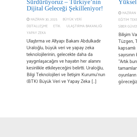
Sürdürüyoruz – Türkiye’nin
Yüksel
Dijital Geleceği Şekilleniyor!
HAZIRAN 
HAZIRAN 30, 2025
BÜYÜK VERI
EĞITIM TEK
DIJITALLEŞME
ETIK.
ULAŞTIRMA BAKANLIĞI
SIBER GÜVE
YAPAY ZEKA
Bilişim V
Ulaştırma ve Altyapı Bakanı Abdulkadir
Tüzgen, T
Uraloğlu, büyük veri ve yapay zeka
kapsamlı o
teknolojilerinin, gelecekte daha da
sayısının k
yaygınlaşacağını ve hayatın her alanını
“Artık bun
kesinlikle etkileyeceğini belirtti. Uraloğlu,
tamamland
Bilgi Teknolojileri ve İletişim Kurumu’nun
oyunların
(BTK) Büyük Veri ve Yapay Zeka […]
göreceğiz,