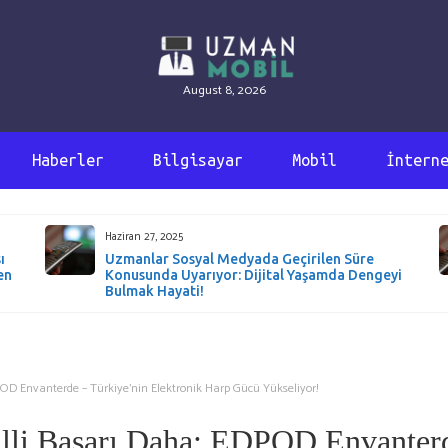
August 8, 2026
Haberler
Bilgisayar
Mobil
İntern
Haziran 27, 2025
ı
Uzmanlar Sosyal Medyada Geçirilen Süre
en
Konusunda Uyarıyor: Dijital Yaşamda Dengeyi
Bulmak Hayati!
OD Envanterde – Türkiye’nin Elektronik Harp Gücü Yükseliyor!
lli Başarı Daha: EDPOD Envanter