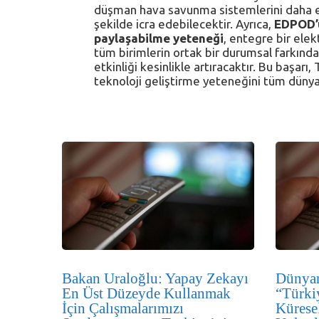
düşman hava savunma sistemlerini daha etk
şekilde icra edebilecektir. Ayrıca,
EDPOD’un
paylaşabilme yeteneği
, entegre bir elek
tüm birimlerin ortak bir durumsal farkınd
etkinliği kesinlikle artıracaktır. Bu başarı
teknoloji geliştirme yeteneğini tüm dünya
Bakan Uraloğlu: Yapay Zekayı
Dünyan
En Üst Düzeyde Kullanmak
“Türki
İçin Çalışmalarımızı
Kürese