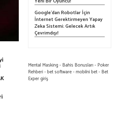
Yeni Bir Oyuncu!
Google’dan Robotlar İçin
İnternet Gerektirmeyen Yapay
Zeka Sistemi: Gelecek Artık
Çevrimdışı!
yi
Mental Masking
-
Bahis Bonusları
-
Poker
i
Rehberi
-
bet software
-
mobilni bet
-
Bet
Exper giriş
AK
ri