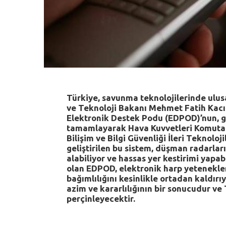
Türkiye, savunma teknolojilerinde ulusa
ve Teknoloji Bakanı Mehmet Fatih Kacır, 
Elektronik Destek Podu (EDPOD)’nun, ge
tamamlayarak Hava Kuvvetleri Komutanl
Bilişim ve Bilgi Güvenliği İleri Teknol
geliştirilen bu sistem, düşman radarların
alabiliyor ve hassas yer kestirimi yapabi
olan EDPOD, elektronik harp yetenekler
bağımlılığını kesinlikle ortadan kaldırı
azim ve kararlılığının bir sonucudur v
perçinleyecektir.