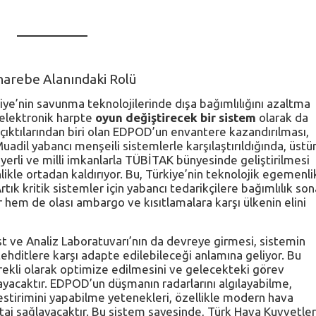
harebe Alanındaki Rolü
iye’nin savunma teknolojilerinde dışa bağımlılığını azaltma
 elektronik harpte
oyun değiştirecek bir sistem
olarak da
i çıktılarından biri olan EDPOD’un envantere kazandırılması,
uadil yabancı menşeili sistemlerle karşılaştırıldığında, üstü
 yerli ve milli imkanlarla TÜBİTAK bünyesinde geliştirilmesi
likle ortadan kaldırıyor. Bu, Türkiye’nin teknolojik egemenli
rtık kritik sistemler için yabancı tedarikçilere bağımlılık son
r hem de olası ambargo ve kısıtlamalara karşı ülkenin elini
 ve Analiz Laboratuvarı’nın da devreye girmesi, sistemin
tehditlere karşı adapte edilebileceği anlamına geliyor. Bu
ekli olarak optimize edilmesini ve gelecekteki görev
yacaktır. EDPOD’un düşmanın radarlarını algılayabilme,
estirimini yapabilme yetenekleri, özellikle modern hava
aj sağlayacaktır. Bu sistem sayesinde, Türk Hava Kuvvetler