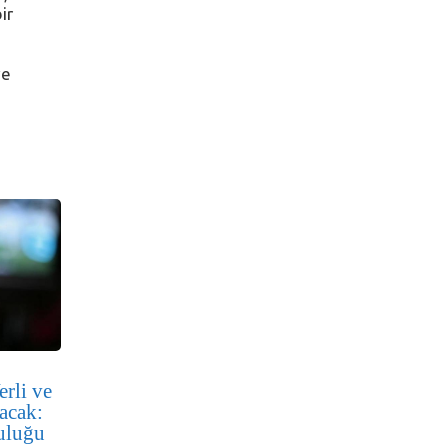
ir
ve
erli ve
acak:
culuğu