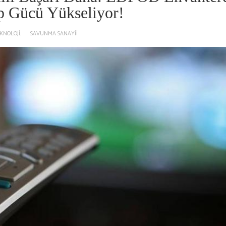
p Gücü Yükseliyor!
KNOLOJI.
SAVUNMA SANAYII