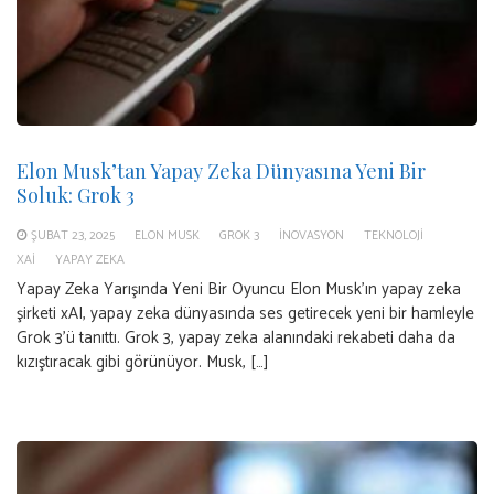
Elon Musk’tan Yapay Zeka Dünyasına Yeni Bir
Soluk: Grok 3
ŞUBAT 23, 2025
ELON MUSK
GROK 3
INOVASYON
TEKNOLOJI
XAI
YAPAY ZEKA
Yapay Zeka Yarışında Yeni Bir Oyuncu Elon Musk’ın yapay zeka
şirketi xAI, yapay zeka dünyasında ses getirecek yeni bir hamleyle
Grok 3’ü tanıttı. Grok 3, yapay zeka alanındaki rekabeti daha da
kızıştıracak gibi görünüyor. Musk, […]