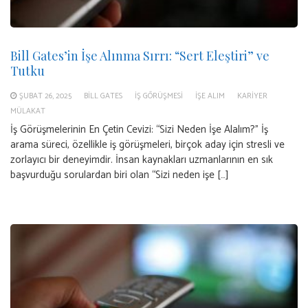
Bill Gates’in İşe Alınma Sırrı: “Sert Eleştiri” ve
Tutku
ŞUBAT 26, 2025
BILL GATES
IŞ GÖRÜŞMESI
IŞE ALIM
KARIYER
MÜLAKAT
İş Görüşmelerinin En Çetin Cevizi: “Sizi Neden İşe Alalım?” İş
arama süreci, özellikle iş görüşmeleri, birçok aday için stresli ve
zorlayıcı bir deneyimdir. İnsan kaynakları uzmanlarının en sık
başvurduğu sorulardan biri olan “Sizi neden işe […]