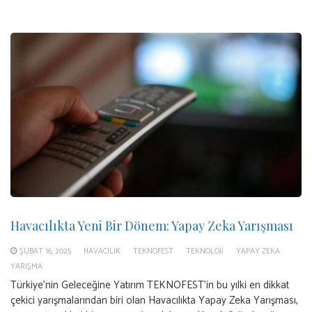
Havacılıkta Yeni Bir Dönem: Yapay Zeka Yarışması
ŞUBAT 16, 2025
HAVACILIK
TEKNOFEST
TEKNOLOJI
YAPAY ZEKA
YARIŞMA
Türkiye’nin Geleceğine Yatırım TEKNOFEST’in bu yılki en dikkat
çekici yarışmalarından biri olan Havacılıkta Yapay Zeka Yarışması,