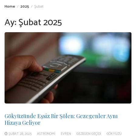
Home
2025
Şubat
Ay:
Şubat 2025
Gökyüzünde Eşsiz Bir Şölen: Gezegenler Aynı
Hizaya Geliyor
ŞUBAT 28, 2025
ASTRONOMI
EVREN
GEZEGEN GEÇIDI
GÖKYÜZÜ