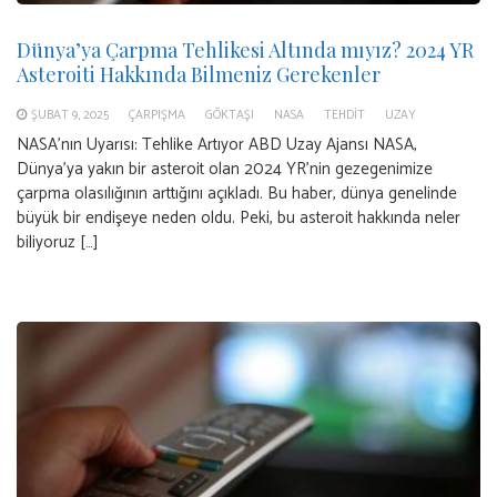
Dünya’ya Çarpma Tehlikesi Altında mıyız? 2024 YR
Asteroiti Hakkında Bilmeniz Gerekenler
ŞUBAT 9, 2025
ÇARPIŞMA
GÖKTAŞI
NASA
TEHDIT
UZAY
NASA’nın Uyarısı: Tehlike Artıyor ABD Uzay Ajansı NASA,
Dünya’ya yakın bir asteroit olan 2024 YR’nin gezegenimize
çarpma olasılığının arttığını açıkladı. Bu haber, dünya genelinde
büyük bir endişeye neden oldu. Peki, bu asteroit hakkında neler
biliyoruz […]