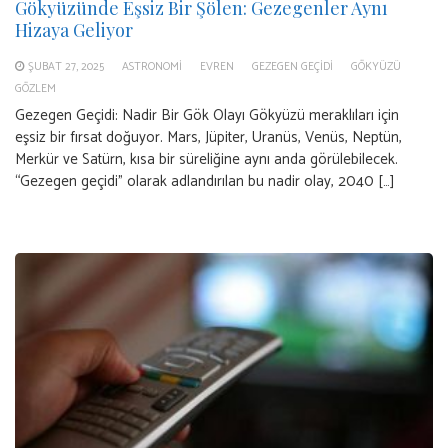
Gökyüzünde Eşsiz Bir Şölen: Gezegenler Aynı
Hizaya Geliyor
ŞUBAT 27, 2025
ASTRONOMI
EVREN
GEZEGEN GEÇIDI
GÖKYÜZÜ
GÖZLEM
Gezegen Geçidi: Nadir Bir Gök Olayı Gökyüzü meraklıları için
eşsiz bir fırsat doğuyor. Mars, Jüpiter, Uranüs, Venüs, Neptün,
Merkür ve Satürn, kısa bir süreliğine aynı anda görülebilecek.
“Gezegen geçidi” olarak adlandırılan bu nadir olay, 2040 […]