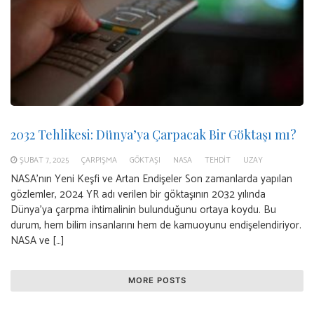
2032 Tehlikesi: Dünya’ya Çarpacak Bir Göktaşı mı?
ŞUBAT 7, 2025
ÇARPIŞMA
GÖKTAŞI
NASA
TEHDIT
UZAY
NASA’nın Yeni Keşfi ve Artan Endişeler Son zamanlarda yapılan
gözlemler, 2024 YR adı verilen bir göktaşının 2032 yılında
Dünya’ya çarpma ihtimalinin bulunduğunu ortaya koydu. Bu
durum, hem bilim insanlarını hem de kamuoyunu endişelendiriyor.
NASA ve […]
MORE POSTS