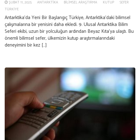
ŞUBAT 11, 2025
ANTARKTIKA
BILIMSEL ARAŞTIRMA
KUTUP
SEFER
TÜRKIYE
Antarktika’da Yeni Bir Başlangıç Türkiye, Antarktika’daki bilimsel
çalışmalarına bir yenisini daha ekledi. 9. Ulusal Antarktika Bilim
Seferi ekibi, uzun bir yolculuğun ardından Beyaz Kıta’ya ulaştı. Bu
önemli bilimsel sefer, ülkemizin kutup araştırmalarındaki
deneyimini bir kez […]