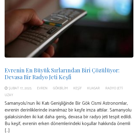
Evrenin En Büyük Sırlarından Biri Çözülüyor:
Devasa Bir Radyo Jeti Keşfi
ŞUBAT 17, 2025
EVREN
GÖKBILIM
KEŞIF
KUASAR
RADYO JETI
UZAY
Samanyolu’nun İki Katı Genişliğinde Bir Gök Cismi Astronomlar,
evrenin derinliklerinde inanılmaz bir keşfe imza attılar. Samanyolu
galaksisinden iki kat daha geniş, devasa bir radyo jeti tespit edildi.
Bu keşif, evrenin erken dönemlerindeki koşullar hakkında önemli
[…]