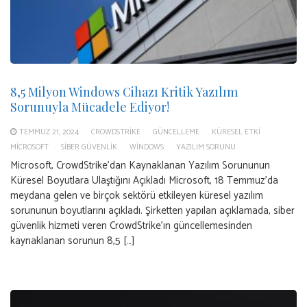
8,5 Milyon Windows Cihazı Kritik Yazılım
Sorunuyla Mücadele Ediyor!
TEMMUZ 21, 2024
CROWDSTRIKE
GÜNCELLEME
KÜRESEL ETKI
MICROSOFT
SIBER GÜVENLIK
WINDOWS
YAZILIM SORUNU
Microsoft, CrowdStrike’dan Kaynaklanan Yazılım Sorununun
Küresel Boyutlara Ulaştığını Açıkladı Microsoft, 18 Temmuz’da
meydana gelen ve birçok sektörü etkileyen küresel yazılım
sorununun boyutlarını açıkladı. Şirketten yapılan açıklamada, siber
güvenlik hizmeti veren CrowdStrike’ın güncellemesinden
kaynaklanan sorunun 8,5 […]