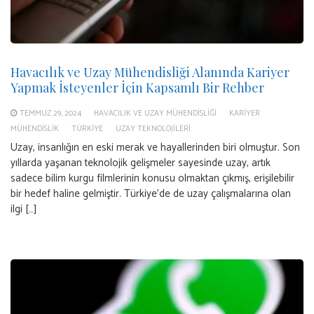
Havacılık ve Uzay Mühendisliği Alanında Kariyer
Yapmak İsteyenler İçin Kapsamlı Bir Rehber
TEMMUZ 29, 2024
HAVACILIK VE UZAY MÜHENDISLIĞI
KARIYER
MÜHENDISLIK
TÜRKIYE
UZAY TEKNOLOJILERI
Uzay, insanlığın en eski merak ve hayallerinden biri olmuştur. Son
yıllarda yaşanan teknolojik gelişmeler sayesinde uzay, artık
sadece bilim kurgu filmlerinin konusu olmaktan çıkmış, erişilebilir
bir hedef haline gelmiştir. Türkiye’de de uzay çalışmalarına olan
ilgi […]