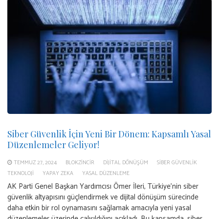
Siber Güvenlik İçin Yeni Bir Dönem: Kapsamlı Yasal
Düzenlemeler Geliyor!
TEMMUZ 27, 2024
BLOKZINCIR
DIJITAL DÖNÜŞÜM
SIBER GÜVENLIK
TEKNOLOJI
YAPAY ZEKA
YASAL DÜZENLEME
AK Parti Genel Başkan Yardımcısı Ömer İleri, Türkiye’nin siber
güvenlik altyapısını güçlendirmek ve dijital dönüşüm sürecinde
daha etkin bir rol oynamasını sağlamak amacıyla yeni yasal
düzenlemeler üzerinde çalışıldığını açıkladı. Bu kapsamda, siber