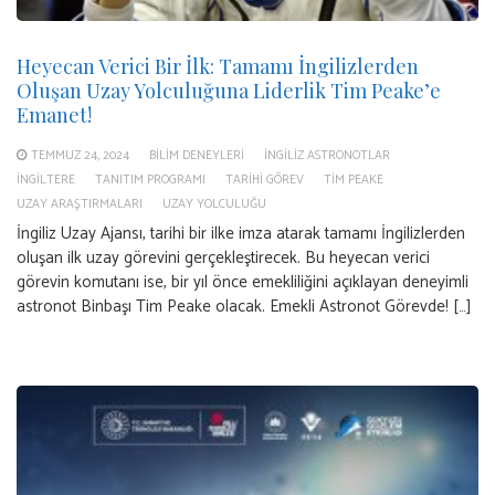
Heyecan Verici Bir İlk: Tamamı İngilizlerden
Oluşan Uzay Yolculuğuna Liderlik Tim Peake’e
Emanet!
TEMMUZ 24, 2024
BILIM DENEYLERI
İNGILIZ ASTRONOTLAR
İNGILTERE
TANITIM PROGRAMI
TARIHI GÖREV
TIM PEAKE
UZAY ARAŞTIRMALARI
UZAY YOLCULUĞU
İngiliz Uzay Ajansı, tarihi bir ilke imza atarak tamamı İngilizlerden
oluşan ilk uzay görevini gerçekleştirecek. Bu heyecan verici
görevin komutanı ise, bir yıl önce emekliliğini açıklayan deneyimli
astronot Binbaşı Tim Peake olacak. Emekli Astronot Görevde! […]