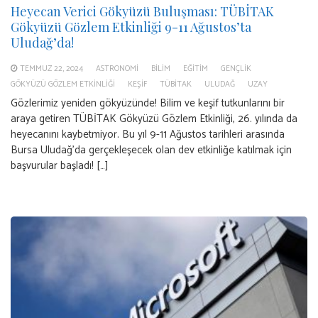
Heyecan Verici Gökyüzü Buluşması: TÜBİTAK
Gökyüzü Gözlem Etkinliği 9-11 Ağustos’ta
Uludağ’da!
TEMMUZ 22, 2024
ASTRONOMI
BILIM
EĞITIM
GENÇLIK
GÖKYÜZÜ GÖZLEM ETKINLIĞI
KEŞIF
TÜBİTAK
ULUDAĞ
UZAY
Gözlerimiz yeniden gökyüzünde! Bilim ve keşif tutkunlarını bir
araya getiren TÜBİTAK Gökyüzü Gözlem Etkinliği, 26. yılında da
heyecanını kaybetmiyor. Bu yıl 9-11 Ağustos tarihleri arasında
Bursa Uludağ’da gerçekleşecek olan dev etkinliğe katılmak için
başvurular başladı! […]