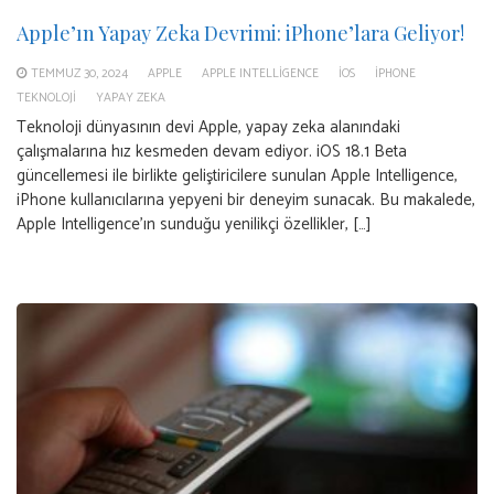
Apple’ın Yapay Zeka Devrimi: iPhone’lara Geliyor!
TEMMUZ 30, 2024
APPLE
APPLE INTELLIGENCE
IOS
IPHONE
TEKNOLOJI
YAPAY ZEKA
Teknoloji dünyasının devi Apple, yapay zeka alanındaki
çalışmalarına hız kesmeden devam ediyor. iOS 18.1 Beta
güncellemesi ile birlikte geliştiricilere sunulan Apple Intelligence,
iPhone kullanıcılarına yepyeni bir deneyim sunacak. Bu makalede,
Apple Intelligence’ın sunduğu yenilikçi özellikler, […]