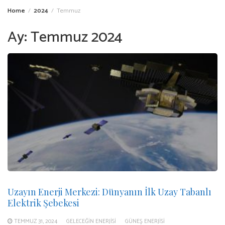
Home
2024
Temmuz
Ay:
Temmuz 2024
Uzayın Enerji Merkezi: Dünyanın İlk Uzay Tabanlı
Elektrik Şebekesi
TEMMUZ 31, 2024
GELECEĞIN ENERJISI
GÜNEŞ ENERJISI