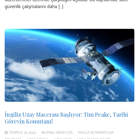
güvenlik çalışmalarını daha […]
İngiliz Uzay Macerası Başlıyor: Tim Peake, Tarihi
Görevin Komutanı!
TEMMUZ 25, 2024
BILIMSEL DENEYLER
İNGILIZ ASTRONOTLAR