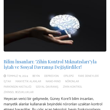
Bilim İnsanları: ‘Zihin Kontrol Mıknatısları’yla
İştah ve Sosyal Davranışı Değiştirdiler!
TEMMUZ 19, 2024
BEYIN
DEPRESYON.
EPILEPSI
FARE DENEYLERI
IŞTAH
MANYETIK ALANLAR
NANO-MIND
NÖRONLAR
PARKINSON HASTALIĞI
SOSYAL DAVRANIŞ
ZIHIN KONTROL
ZIHINSEL BOZUKLUKLAR
Heyecan verici bir gelişmede, Güney Kore’li bilim insanları,
manyetik alanlar kullanarak beyindeki nöronları uzaktan kontrol
etmeyi başardılar. Bu çığır açan teknoloji, beyin fonksiyonlarını